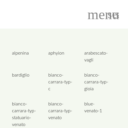
menu
sear
Suchbegriffe
SUCHEN
alpenina
aphyion
arabescato-
vagli
bardiglio
bianco-
bianco-
carrara-typ-
carrara-typ-
c
gioia
bianco-
bianco-
blue-
carrara-typ-
carrara-typ-
venato-1
statuario-
venato
venato