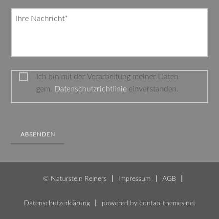
Pflichtfeld
Ihre Nachricht
*
Ich bin mit der Verarbeitung meiner Daten
gem.
Datenschutzrichtlinie
einverstanden.
ABSENDEN
© Naturstein Reiners
Impressum
AGB
Datenschutzerklärung
powered by
contao-themes.net