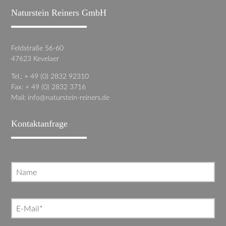
Naturstein Reiners GmbH
Feldstraße 56-60
47623 Kevelaer
Tel.: + 49 (0) 2832 92310
Fax: + 49 (0) 2832 3716
Mail:
info@naturstein-reiners.de
Kontaktanfrage
Name
Pflichtfeld
E-Mail
*