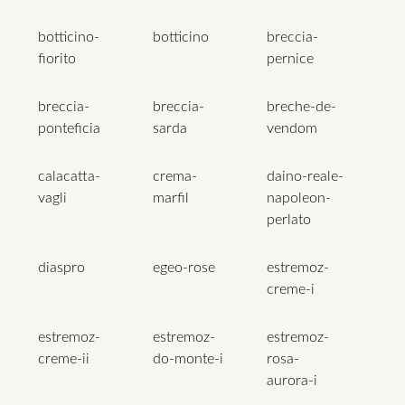
botticino-
botticino
breccia-
fiorito
pernice
breccia-
breccia-
breche-de-
ponteficia
sarda
vendom
calacatta-
crema-
daino-reale-
vagli
marfil
napoleon-
perlato
diaspro
egeo-rose
estremoz-
creme-i
estremoz-
estremoz-
estremoz-
creme-ii
do-monte-i
rosa-
aurora-i